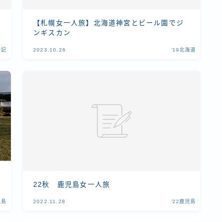
【札幌女一人旅】北海道神宮とビール園でジ
ンギスカン
行記
2023.10.26
‘19北海道
22秋 鹿児島女一人旅
児島
2022.11.28
’22鹿児島