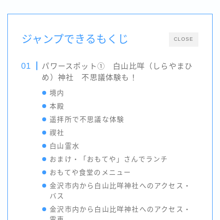
ジャンプできるもくじ
CLOSE
パワースポット① 白山比咩（しらやまひ
め）神社 不思議体験も！
境内
本殿
遥拝所で不思議な体験
禊社
白山霊水
おまけ・「おもてや」さんでランチ
おもてや食堂のメニュー
金沢市内から白山比咩神社へのアクセス・
バス
金沢市内から白山比咩神社へのアクセス・
電車