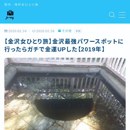
国内・海外女ひとり旅
CONTENTS
2020.02.24
2020.02.26
その他
PR
お問い合わせ
【金沢女ひとり旅】金沢最強パワースポットに
デモプリセット記事 #5
デモプリセット記事 Part01
行ったらガチで金運UPした【2019年】
デモプリセット記事 Part02
デモプリセット記事 Part03
デモプリセット記事 Part07
トップ
はじめての方はこちら
プライバシーポリシー
プライバシーポリシー
利用規約／特定商取引法に基づく表記
有料記事の決済完了ページ
特定商取引法に基づく表記
運営者情報