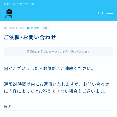
国内・海外女ひとり旅
CONTENTS
2022.11.26
その他
PR
お問い合わせ
ご依頼・お問い合わせ
デモプリセット記事 #5
デモプリセット記事 Part01
デモプリセット記事 Part02
記事内に商品プロモーションを含む場合があります
デモプリセット記事 Part03
デモプリセット記事 Part07
何かございましたらお気軽にご連絡ください。
トップ
はじめての方はこちら
プライバシーポリシー
通常24時間以内にお返事いたしますが、お問い合わせ
プライバシーポリシー
に内容によってはお答えできない場合もございます。
利用規約／特定商取引法に基づく表記
有料記事の決済完了ページ
特定商取引法に基づく表記
氏名
運営者情報