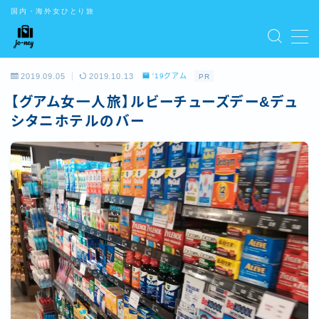
国内・海外女ひとり旅
CONTENTS
2019.09.05
2019.10.13
'19グアム
PR
お問い合わせ
【グアム女一人旅】ルビーチューズデー&デュ
デモプリセット記事 #5
デモプリセット記事 Part01
シタニホテルのバー
デモプリセット記事 Part02
デモプリセット記事 Part03
デモプリセット記事 Part07
トップ
はじめての方はこちら
プライバシーポリシー
プライバシーポリシー
利用規約／特定商取引法に基づく表記
有料記事の決済完了ページ
特定商取引法に基づく表記
運営者情報