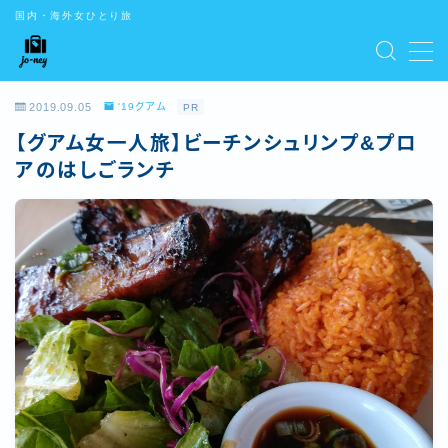
国内・海外女ひとり旅
CONTENTS
2019.09.05
'19グアム
PR
お問い合わせ
【グアム女一人旅】ビーチンシュリンプ&プロ
デモプリセット記事 #5
デモプリセット記事 Part01
アのはしごランチ
デモプリセット記事 Part02
デモプリセット記事 Part03
デモプリセット記事 Part07
トップ
はじめての方はこちら
プライバシーポリシー
プライバシーポリシー
利用規約／特定商取引法に基づく表記
有料記事の決済完了ページ
特定商取引法に基づく表記
運営者情報