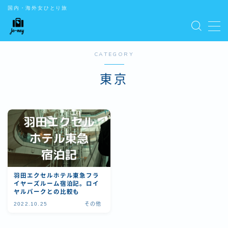
国内・海外女ひとり旅
CONTENTS
CATEGORY
お問い合わせ
デモプリセット記事 #5
東京
デモプリセット記事 Part01
デモプリセット記事 Part02
デモプリセット記事 Part03
デモプリセット記事 Part07
トップ
はじめての方はこちら
プライバシーポリシー
プライバシーポリシー
羽田エクセルホテル東急フラ
利用規約／特定商取引法に基づく表記
イヤーズルーム宿泊記。ロイ
ヤルパークとの比較も
有料記事の決済完了ページ
2022.10.25
その他
特定商取引法に基づく表記
運営者情報