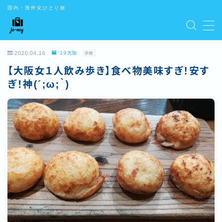
国内・海外女ひとり旅
CONTENTS
2020.04.16
'19大阪
PR
お問い合わせ
【大阪女１人飲み歩き】食べ物美味すぎ！安す
デモプリセット記事 #5
デモプリセット記事 Part01
ぎ！神(´;ω;｀)
デモプリセット記事 Part02
デモプリセット記事 Part03
デモプリセット記事 Part07
トップ
はじめての方はこちら
プライバシーポリシー
プライバシーポリシー
利用規約／特定商取引法に基づく表記
有料記事の決済完了ページ
特定商取引法に基づく表記
運営者情報