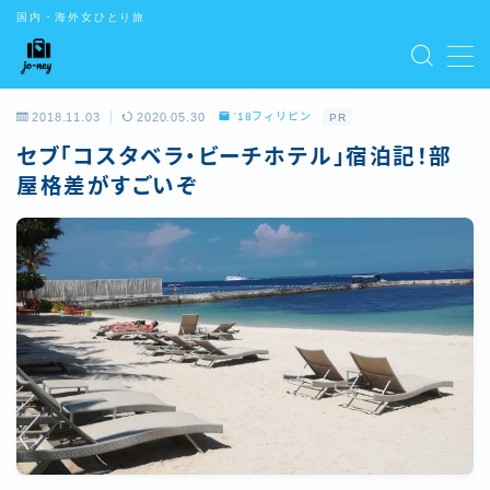
国内・海外女ひとり旅
CONTENTS
2018.11.03
2020.05.30
'18フィリピン
PR
お問い合わせ
セブ「コスタベラ・ビーチホテル」宿泊記！部
デモプリセット記事 #5
デモプリセット記事 Part01
屋格差がすごいぞ
デモプリセット記事 Part02
デモプリセット記事 Part03
デモプリセット記事 Part07
トップ
はじめての方はこちら
プライバシーポリシー
プライバシーポリシー
利用規約／特定商取引法に基づく表記
有料記事の決済完了ページ
特定商取引法に基づく表記
運営者情報