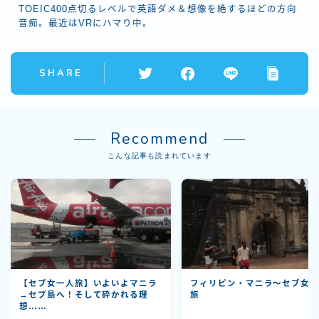
TOEIC400点切るレベルで英語ダメ＆想像を絶するほどの方向
音痴。最近はVRにハマり中。
SHARE
Recommend
こんな記事も読まれています
【セブ女一人旅】いよいよマニラ
フィリピン・マニラ～セブ女
→セブ島へ！そして砕かれる理
旅
想……