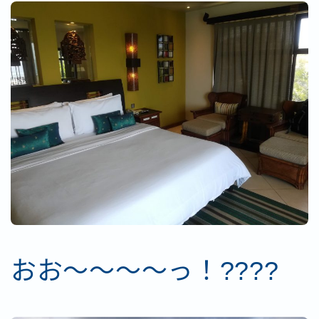
おお～～～～っ！????