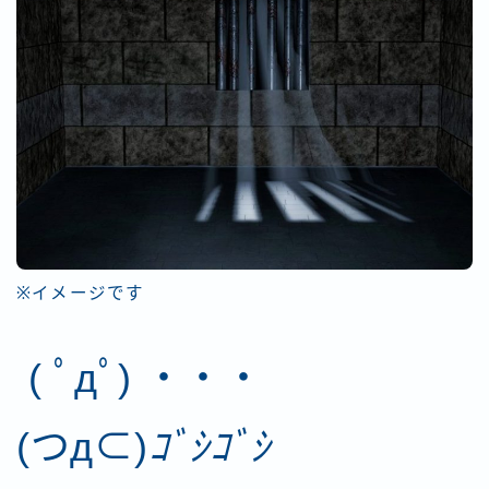
※イメージです
( ﾟдﾟ) ・・・
(つд⊂)
ｺﾞｼｺﾞｼ