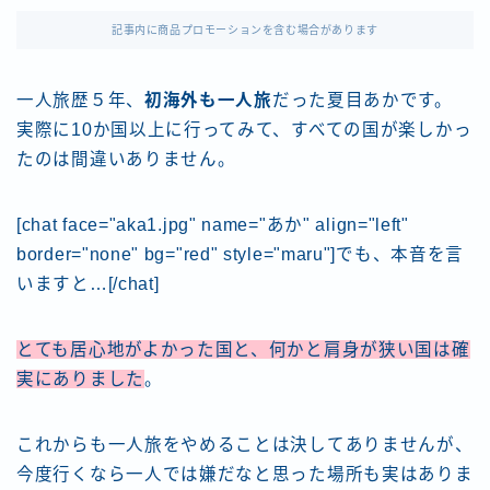
記事内に商品プロモーションを含む場合があります
一人旅歴５年、
初海外も一人旅
だった夏目あかです。
実際に10か国以上に行ってみて、すべての国が楽しかっ
たのは間違いありません。
[chat face="aka1.jpg" name="あか" align="left"
border="none" bg="red" style="maru"]でも、本音を言
いますと…[/chat]
とても居心地がよかった国と、何かと肩身が狭い国は確
実にありました
。
これからも一人旅をやめることは決してありませんが、
今度行くなら一人では嫌だなと思った場所も実はありま