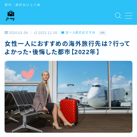
国内・海外女ひとり旅
CONTENTS
2020.01.06
2022.11.05
女一人旅のおすすめ
PR
お問い合わせ
女性一人におすすめの海外旅行先は？行って
デモプリセット記事 #5
デモプリセット記事 Part01
よかった・後悔した都市【2022年】
デモプリセット記事 Part02
デモプリセット記事 Part03
デモプリセット記事 Part07
トップ
はじめての方はこちら
プライバシーポリシー
プライバシーポリシー
利用規約／特定商取引法に基づく表記
有料記事の決済完了ページ
特定商取引法に基づく表記
運営者情報